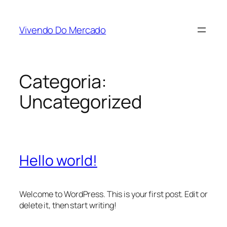
Pular
para
Vivendo Do Mercado
o
conteúdo
Categoria:
Uncategorized
Hello world!
Welcome to WordPress. This is your first post. Edit or
delete it, then start writing!